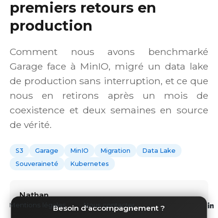
premiers retours en
production
Comment nous avons benchmarké
Garage face à MinIO, migré un data lake
de production sans interruption, et ce que
nous en retirons après un mois de
coexistence et deux semaines en source
de vérité.
S3
Garage
MinIO
Migration
Data Lake
Souveraineté
Kubernetes
Nathan
Mentions légales
Nous contacter
ML OPS
Besoin d'accompagnement ?